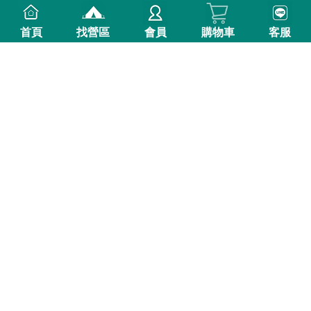
首頁
找營區
會員
購物車
客服
豪華海陸歡聚露營組(8-10
人份) (*不含烤肉用具)**
加
贈和牛活動日期8/1~9/30(數
$ 2,980
$
量有限送完為止)