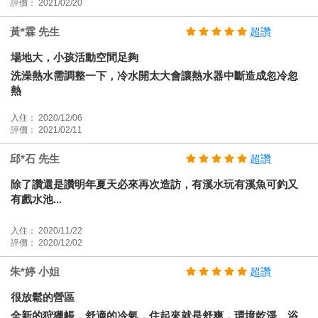
評價： 2021/02/20
黃*霖 先生
超讚
場地大，小孩活動空間足夠
洗澡熱水需調整一下，冷水開太大會讓熱水器中斷造成忽冷忽
熱
入住： 2020/12/06
評價： 2021/02/11
邱*石 先生
超讚
除了讚還是讚明年夏天必來再次造訪，有溪水玩有溪魚可釣又
有戲水池...
入住： 2020/11/22
評價： 2020/12/02
朱*婷 小姐
超讚
很放鬆的營區
全新的狩獵帳，舒適的冷氣，住起來就是舒爽，環境乾淨、浴