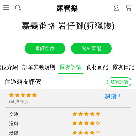
露營樂
嘉義番路 岩仔腳(狩獵帳)
查訂空位
食材直配
營位介紹
訂單異動規則
露友評價
食材直配
露友日記
住過露友評價
填寫評價
超讚 !
(68則評價)
交通
浴廁
景觀