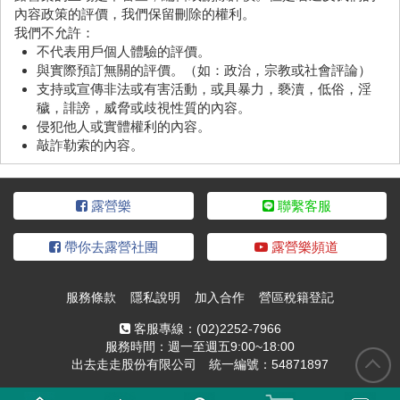
內容政策的評價，我們保留刪除的權利。
我們不允許：
不代表用戶個人體驗的評價。
與實際預訂無關的評價。（如：政治，宗教或社會評論）
支持或宣傳非法或有害活動，或具暴力，褻瀆，低俗，淫
穢，誹謗，威脅或歧視性質的內容。
侵犯他人或實體權利的內容。
敲詐勒索的內容。
露營樂
聯繫客服
帶你去露營社團
露營樂頻道
服務條款
隱私說明
加入合作
營區稅籍登記
客服專線：
(02)2252-7966
服務時間：週一至週五9:00~18:00
出去走走股份有限公司 統一編號：54871897