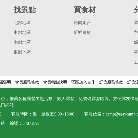
找景點
買食材
北部地區
烤肉組合
露
中部地區
新鮮食材
帶
南部地區
部
東部地區
露
主
騙聲明
會員服務條款
會員積點說明
營區加入合作
訂位服務條款
訂位
訂位，推薦各種露營主題活動、懶人露營、免裝備露營區等。方便露友快
入口網站
6
客服時間：週一至週五9:00~18:00 客服信箱：
camp@easycamp.
一編號：54871897