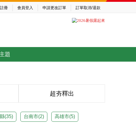
註冊
會員登入
申請更改訂單
訂單取消/退款
主題
超夯釋出
縣(
35
)
台南市(
2
)
高雄市(
5
)