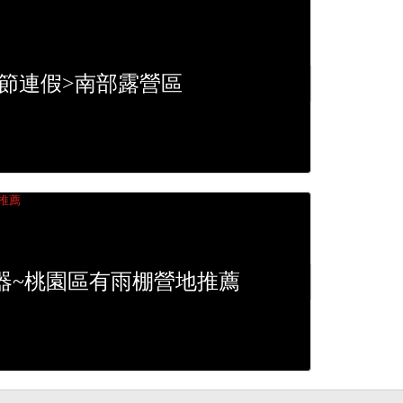
秋節連假>南部露營區
器~桃園區有雨棚營地推薦