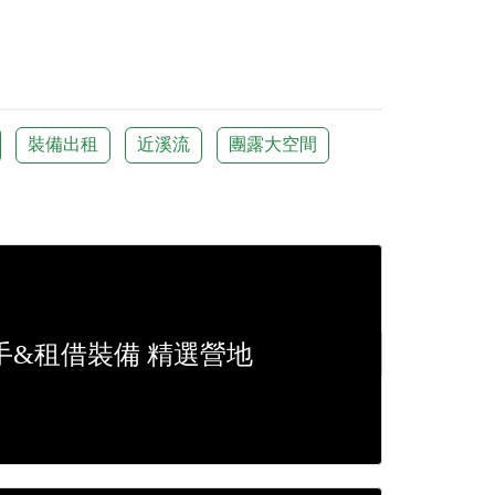
裝備出租
近溪流
團露大空間
手&租借裝備 精選營地