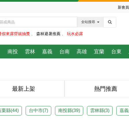
新會員
全站搜尋
暑假來露營就抽獎
、
森林避暑推薦
、
玩水必露
中
南投
雲林
嘉義
台南
高雄
宜蘭
台東
最新上架
熱門推薦
苗栗縣(
44
)
台中市(
7
)
南投縣(
39
)
雲林縣(
3
)
嘉義