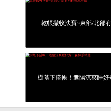
乾帳撤收法寶~東部/北部
樹蔭下搭帳！遮陽涼爽睡好