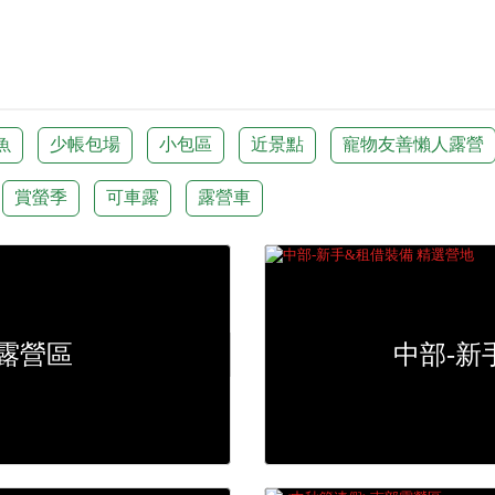
魚
少帳包場
小包區
近景點
寵物友善懶人露營
賞螢季
可車露
露營車
露營區
中部-新