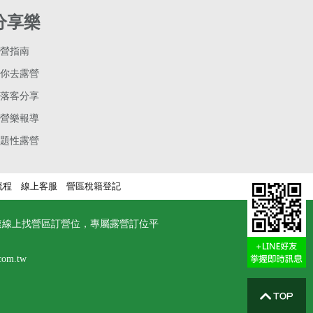
分享樂
營指南
你去露營
落客分享
營樂報導
題性露營
流程
線上客服
營區稅籍登記
速線上找營區訂營位，專屬露營訂位平
com.tw