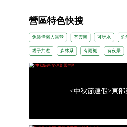
營區特色快搜
免裝備懶人露營
有雲海
可玩水
釣
親子共遊
森林系
有雨棚
有夜景
<中秋節連假>東部