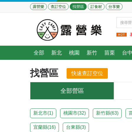
露營樂
查訂空位
找營區
訂食材
分享樂
全部
新北
桃園
新竹
苗栗
台
找營區
快速查訂空位
全部營區
新北市(
1
)
桃園市(
32
)
新竹縣(
63
)
宜蘭縣(
16
)
台東縣(
3
)