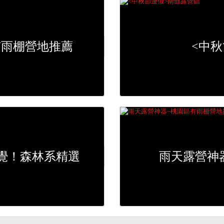
有雨棚營地推薦
<中
覺！森林系精選
雨天露營神