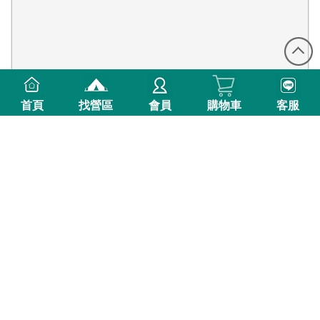
首頁
找營區
會員
購物車
客服
0則評價
新竹縣尖石鄉
新竹尖石 布度努Btunux
布度努／石徑~ 山嵐繚繞，讓心回到最安靜、最純粹的地方