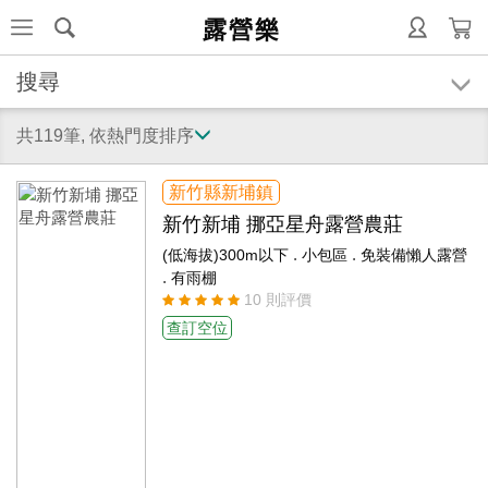
露營樂
搜尋
共119筆, 依熱門度排序
新竹縣新埔鎮
新竹新埔 挪亞星舟露營農莊
.
.
(低海拔)300m以下
小包區
免裝備懶人露營
.
有雨棚
10 則評價
查訂空位