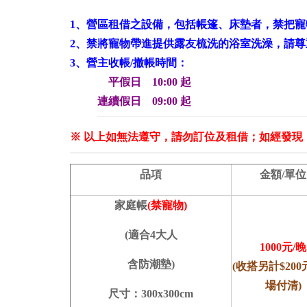
1、營區租借之設備，包括帳篷、床墊者，禁把
2、禁將寵物帶進提供露友梳洗的浴室洗澡，請
3、營主收帳/撤帳時間：
平假日 10:00 起
連續假日 09:00 起
※ 以上如無法遵守，請勿訂位及租借；如經發
品項
金額/單位
家庭帳
(禁寵物)
(適合4大人
1000元/晚
含防潮墊)
(收搭另計$20
場付清)
尺寸：300x300cm