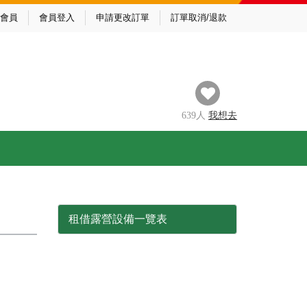
會員
會員登入
申請更改訂單
訂單取消/退款
639
人
我
想去
租借露營設備一覽表