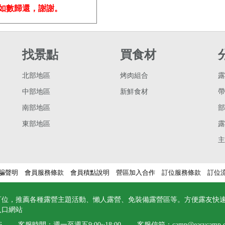
如數歸還，謝謝。
找景點
買食材
北部地區
烤肉組合
露
中部地區
新鮮食材
帶
南部地區
部
東部地區
露
主
騙聲明
會員服務條款
會員積點說明
營區加入合作
訂位服務條款
訂位
訂位，推薦各種露營主題活動、懶人露營、免裝備露營區等。方便露友快
入口網站
6
客服時間：週一至週五9:00~18:00 客服信箱：
camp@easycamp.