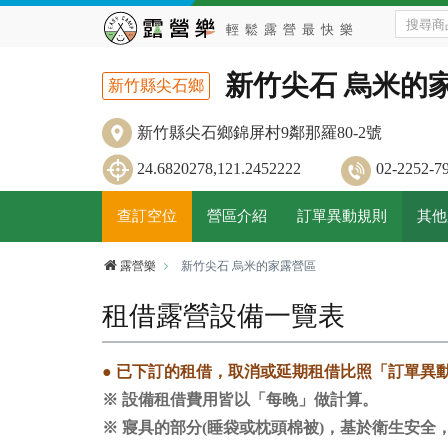
新竹尖石 烏米的
新竹縣尖石鄉
新竹縣尖石鄉錦屏村9鄰那羅80-2號
24.6820278,121.2452222
02-2252
查訂空位
營區介紹
訂單異動規則
其他
露營樂
新竹尖石 烏米的家露營區
租借露營設備一覽表
●
已下訂的租借，取消或延期租借比照「訂單異
※ 設備租借費用皆以「每晚」做計算。
※ 寢具的部分(睡袋或枕頭棉被)，基於衛生安全