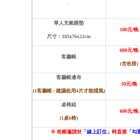
單人充氣睡墊
100元/晚
尺寸：185x76x22cm
600元/晚
客廳帳
(含收搭)
客廳帳邊布
50元/晚
(1
客廳帳 : 建議租用4片才能擋風)
桌椅組
600元/晚
(1桌6椅)
※ 租帳篷請於
「線上訂位」
時直接
「勾