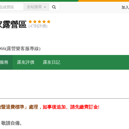
全站搜尋
加入
家露營區
(47則評價)
-7966(露營樂客服專線)
服務
露友評價
露友日記
動暨退費標準」處理，
如事後追加、請先繳齊訂金!
，敬請自備。