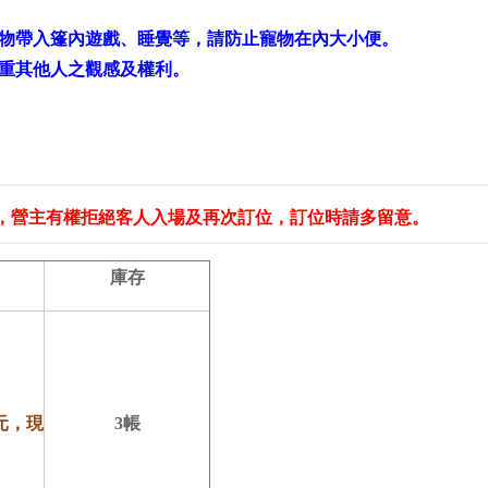
寵物帶入篷內遊戲、睡覺等，請防止寵物在內大小便。
尊重其他人之觀感及權利。
現，營主有權拒絕客人入場及再次訂位，訂位時請多留意。
庫存
0元，現
3帳