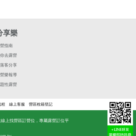
分享樂
營指南
你去露營
落客分享
營樂報導
題性露營
流程
線上客服
營區稅籍登記
速線上找營區訂營位，專屬露營訂位平
com.tw