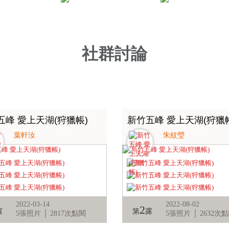
社群討論
五峰 愛上天湖(狩獵帳)
新竹五峰 愛上天湖(狩獵
葉軒汝
朱紋瑩
2022-03-14
2022-08-02
2
露
第
露
5張照片 │ 2817次點閱
5張照片 │ 2632次