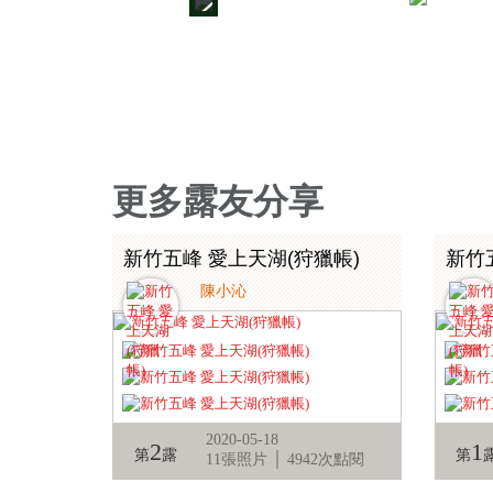
7
16
更多露友分享
新竹五峰 愛上天湖(狩獵帳)
新竹
陳小沁
2020-05-18
2
1
第
露
第
11張照片 │ 4942次點閱