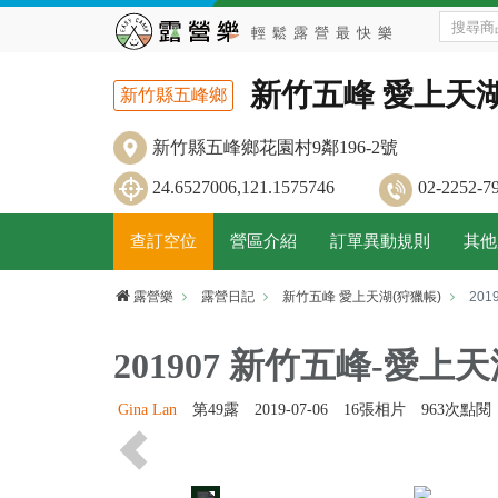
新竹五峰 愛上天湖
新竹縣五峰鄉
新竹縣五峰鄉花園村9鄰196-2號
24.6527006,121.1575746
02-2252
查訂空位
營區介紹
訂單異動規則
其他
露營樂
露營日記
新竹五峰 愛上天湖(狩獵帳)
201
201907 新竹五峰-愛
Gina Lan
第49露
2019-07-06
16張相片
963次點閱