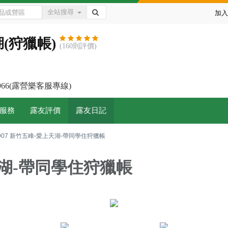
全站搜尋
加入
(狩獵帳)
(160則評價)
-7966(露營樂客服專線)
服務
露友評價
露友日記
907 新竹五峰-愛上天湖-帶同學住狩獵帳
上天湖-帶同學住狩獵帳