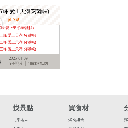
五峰 愛上天湖(狩獵帳)
吳立威
2025-04-09
露
5張照片 │ 1063次點閱
找景點
買食材
北部地區
烤肉組合
露