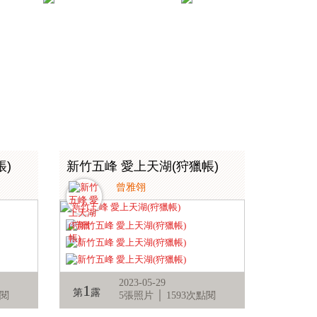
帳)
新竹五峰 愛上天湖(狩獵帳)
曾雅翎
2023-05-29
1
第
露
點閱
5張照片 │ 1593次點閱