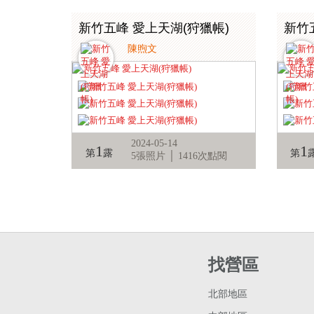
新竹五峰 愛上天湖(狩獵帳)
新竹
陳煦文
2024-05-14
1
1
第
露
第
5張照片 │ 1416次點閱
找營區
北部地區