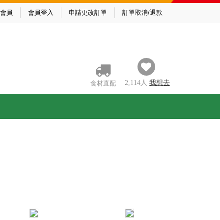
會員
會員登入
申請更改訂單
訂單取消/退款
2,114
人
我
想去
食材直配