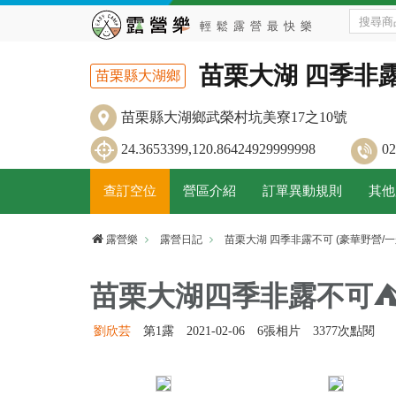
苗栗大湖 四季非露
苗栗縣大湖鄉
苗栗縣大湖鄉武榮村坑美寮17之10號
24.3653399,120.86424929999998
0
查訂空位
營區介紹
訂單異動規則
其他
露營樂
露營日記
苗栗大湖 四季非露不可 (豪華野營/一
苗栗大湖四季非露不可⛺
劉欣芸
第1露
2021-02-06
6張相片
3377次點閱