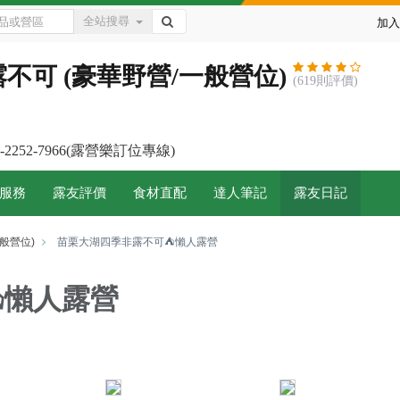
全站搜尋
加入
不可 (豪華野營/一般營位)
(619則評價)
2-2252-7966(露營樂訂位專線)
服務
露友評價
食材直配
達人筆記
露友日記
般營位)
苗栗大湖四季非露不可⛺️懶人露營
️懶人露營