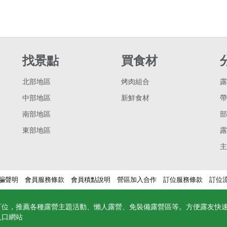
找景點
買食材
北部地區
烤肉組合
露
中部地區
新鮮食材
帶
南部地區
部
東部地區
露
主
騙聲明
會員服務條款
會員積點說明
營區加入合作
訂位服務條款
訂位
訂位，推薦各種露營主題活動、懶人露營、免裝備露營區等。方便露友快
入口網站