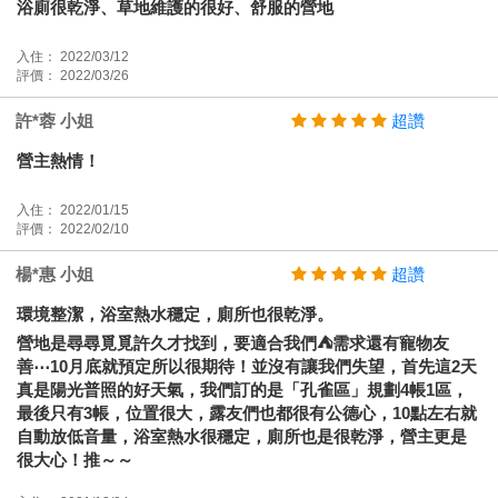
浴廁很乾淨、草地維護的很好、舒服的營地
入住： 2022/03/12
評價： 2022/03/26
許*蓉 小姐
超讚
營主熱情！
入住： 2022/01/15
評價： 2022/02/10
楊*惠 小姐
超讚
環境整潔，浴室熱水穩定，廁所也很乾淨。
營地是尋尋覓覓許久才找到，要適合我們⛺️需求還有寵物友
善⋯10月底就預定所以很期待！並沒有讓我們失望，首先這2天
真是陽光普照的好天氣，我們訂的是「孔雀區」規劃4帳1區，
最後只有3帳，位置很大，露友們也都很有公德心，10點左右就
自動放低音量，浴室熱水很穩定，廁所也是很乾淨，營主更是
很大心！推～～