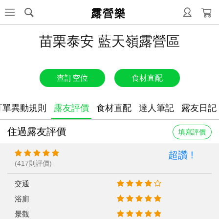
露營樂
苗栗泰安 藍天嶺露營區
查訂空位
食材直配
訂單異動規則
露友評價
食材直配
達人筆記
露友日記
住過露友評價
填寫評價
超讚 !
(417則評價)
交通
浴廁
景觀