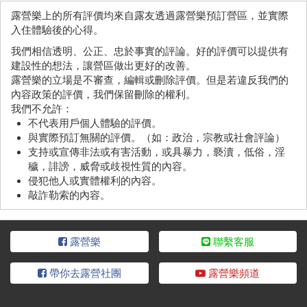
露營樂上的所有評價均來自露友透過露營樂預訂營區，並實際
入住體驗後的心得。
我們相信透明、公正、忠於事實的評論。好的評價可以提供有
建設性的想法，讓營區做出更好的改善。
露營樂的立場是不審查，編輯或刪除評價。但是若違反我們的
內容政策的評價，我們保留刪除的權利。
我們不允許：
不代表用戶個人體驗的評價。
與實際預訂無關的評價。（如：政治，宗教或社會評論）
支持或宣傳非法或有害活動，或具暴力，褻瀆，低俗，淫
穢，誹謗，威脅或歧視性質的內容。
侵犯他人或實體權利的內容。
敲詐勒索的內容。
露營樂
聯繫客服
帶你去露營社團
露營樂頻道