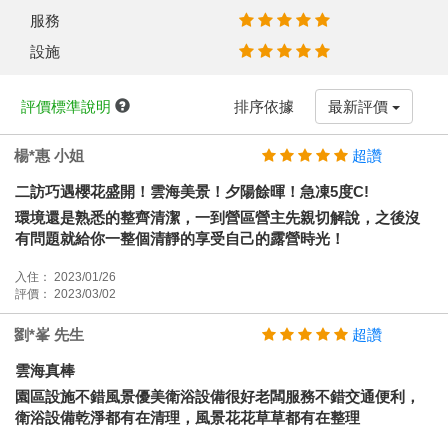
服務
設施
評價標準說明
排序依據
最新評價
楊*惠 小姐
超讚
二訪巧遇櫻花盛開！雲海美景！夕陽餘暉！急凍5度C!
環境還是熟悉的整齊清潔，一到營區營主先親切解說，之後沒
有問題就給你一整個清靜的享受自己的露營時光！
入住： 2023/01/26
評價： 2023/03/02
劉*峯 先生
超讚
雲海真棒
園區設施不錯風景優美衛浴設備很好老闆服務不錯交通便利，
衛浴設備乾淨都有在清理，風景花花草草都有在整理