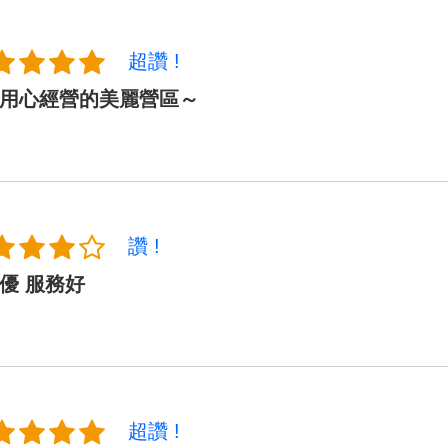
超讚 !
用心經營的美麗營區～
讚 !
優 服務好
超讚 !