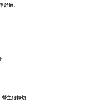
淨舒適。
下
 營主很輕切