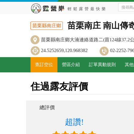
苗栗南庄 南山傳奇
苗栗縣南庄鄉
苗栗縣南庄鄉大湳連絡道路二(苗124線37.
24.5252659,120.968382
02-2252
查訂空位
營區介紹
訂單異動規則
其他
住過露友評價
總評價
超讚!