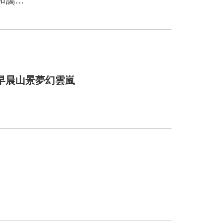
...
早晨山景夢幻雲嵐