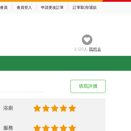
會員
會員登入
申請更改訂單
訂單取消/退款
2,525
人
我
想去
填寫評價
浴廁
服務