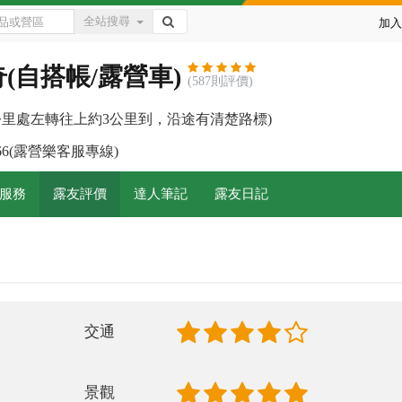
全站搜尋
加入
(自搭帳/露營車)
(587則評價)
2公里處左轉往上約3公里到，沿途有清楚路標)
-7966(露營樂客服專線)
服務
露友評價
達人筆記
露友日記
交通
景觀