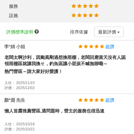
服務
設施
評價標準說明
排序依據
最新評價
李*娟 小姐
超讚
老闆太啊沙利，因颱風剛過想換雨棚，老闆回應當天沒有人認
領雨棚區就讓我換ㄝ，釣魚區讓小屁孩不喊無聊嘞～
熱門營區～請大家好好愛護！
入住： 2025/11/15
評價： 2025/12/02
顏*淵 先生
超讚
懶人首露推薦營區,遇問題時，營主的服務也很迅速
入住： 2025/10/18
評價： 2025/10/22