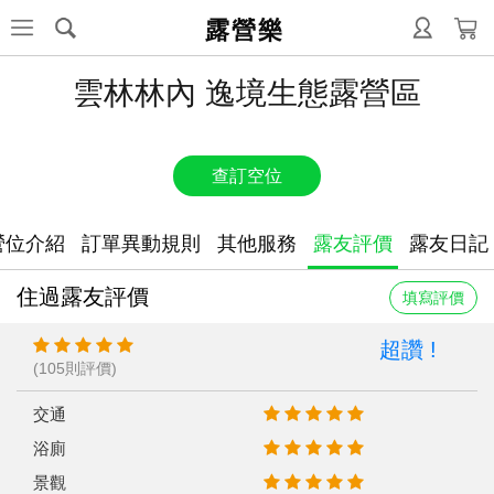
露營樂
雲林林內 逸境生態露營區
查訂空位
營位介紹
訂單異動規則
其他服務
露友評價
露友日記
住過露友評價
填寫評價
超讚 !
(105則評價)
交通
浴廁
景觀