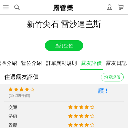
露營樂
新竹尖石 雷沙達岜斯
查訂空位
營區介紹
營位介紹
訂單異動規則
露友評價
露友日記
住過露友評價
填寫評價
讚 !
(192則評價)
交通
浴廁
景觀