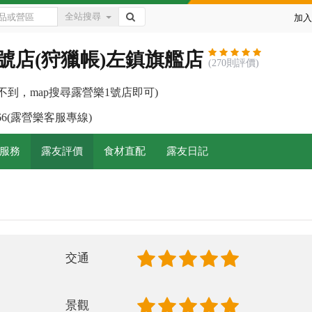
全站搜尋
加入
1號店(狩獵帳)左鎮旗艦店
(270則評價)
不到，map搜尋露營樂1號店即可)
-7966(露營樂客服專線)
服務
露友評價
食材直配
露友日記
交通
景觀