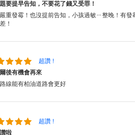
題要提早告知，不要花了錢又受罪！
嚴重發霉！也沒提前告知，小孩過敏ㄧ整晚！有發
差！
超讚 !
爾後有機會再來
路線能有柏油道路會更好
超讚 !
讚啦