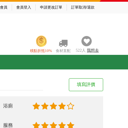
會員
會員登入
申請更改訂單
訂單取消/退款
522
人
我
想去
積點折抵10%
食材直配
填寫評價
浴廁
服務