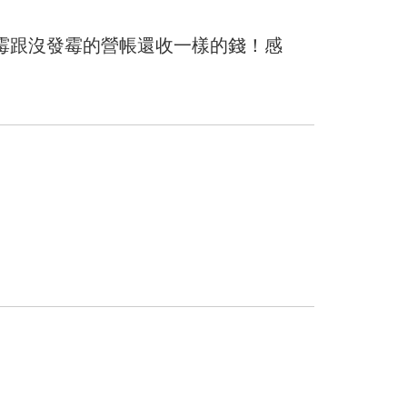
霉跟沒發霉的營帳還收一樣的錢！感