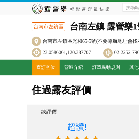
台南左鎮 露營樂
台南市左鎮區
台南市左鎮區光和65-5號(不要導航地址會找
23.0586061,120.387707
02-2252
查訂空位
營區介紹
訂單異動規則
其他
住過露友評價
總評價
超讚!