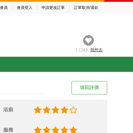
會員
會員登入
申請更改訂單
訂單取消/退款
1,124
人
我
想去
填寫評價
浴廁
服務