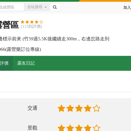
全站搜尋
加入
露營區
(115則評價)
前來 (竹59過5.5K後繼續走300m，右邊岔路走到
-7966(露營樂訂位專線)
評價
露友日記
交通
景觀