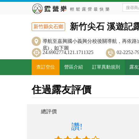
新竹尖石 溪遊記
新竹縣尖石鄉
導航至嘉興國小義興分校後關導航，再依路邊標示
底)，如下圖
24.6902774,121.1711325
02-2252
查訂空位
營區介紹
訂單異動規則
露友
住過露友評價
總評價
讚!