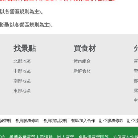
(以各營區規則為主)。
理(以各營區規則為主)。
找景點
買食材
北部地區
烤肉組合
露
中部地區
新鮮食材
帶
南部地區
部
東部地區
露
主
騙聲明
會員服務條款
會員積點說明
營區加入合作
訂位服務條款
訂位
訂位，推薦各種露營主題活動、懶人露營、免裝備露營區等。方便露友快