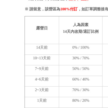
※ 請留意，該營區為
100%付訂
，如訂單調整後
人為因素
露營日
14天內改期
/退訂比例
14天前
0% / 100%
10~13天前
30% / 70%
7~9天前
50% / 50%
4~6天前
60% / 40%
2~3天前
70% / 30%
1天前
80% / 20%