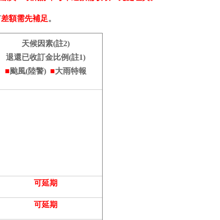
有
差額需先補足
。
天候因素(註2)
退還已收訂金比例(註1)
■
颱風
(陸警)
■
大雨特報
可延期
可延期