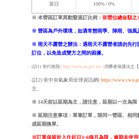
當日
100% / 0%
※ 本營區訂單異動暨退訂比例：
依營位總金額之
※ 營區為戶外環境，如遇常態雨季、陣雨、強
※ 雨天不露營之辦法：遇雨天不露營者請勿先
訂位，以免造成雙方之間的困擾。
(註1) 依行政院
(
http://www.ey.gov.tw/
)
消費者保護法之【
(註2) 依中央氣象局全球資訊網(
https://www.cwa.g
主。
※ 14天前以延期為主，請注意，延期以一次為限
※ 延期注意事項：單筆訂單，限同一營區、相
成延期換單。
※訂單保留於入住起日3~6個月為限，逾期未使