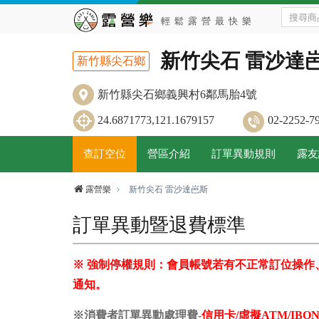
新竹尖石 雷沙達
新竹縣尖石鄉
新竹縣尖石鄉義興村6鄰馬胎4號
24.6871773,121.1679157
02-2252
查訂空位
營區介紹
訂單異動規則
露友
露營樂
新竹尖石 雷沙達岜斯
訂單異動暨退費標準
※ 強制停權規則：會員帳號若有不正常訂位操
通知。
※消費者訂單異動處理費-
信用卡/虛擬ATM/I