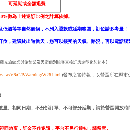
可延期或全額退費
30%做為上述退訂比例之計算依據。
風及低溫等等自然氣候，不列入退款或延期範圍，訂位請多考量！
行訂位，建議於出遊當天，您可以接受的天氣、路況，再以電話聯
觀光旅館業與旅館業及民宿個別旅客直接訂房定型化契範本】
ov.tw/V8/C/P/Warning/W26.html
)發布之警特報，以營區所在縣市
！
同數量、相同日期、不分拆訂單、不可部分延期，請於營區開放時
用視同放棄，訂金不作退還，平台不另行通知，請留意。