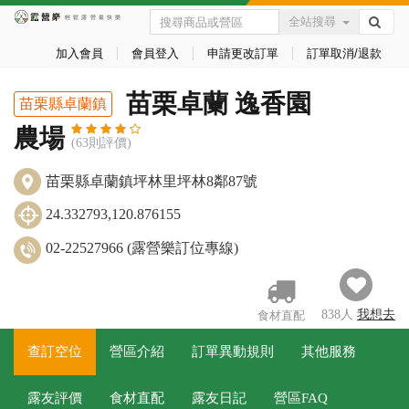
全站搜尋
加入會員
會員登入
申請更改訂單
訂單取消/退款
苗栗卓蘭 逸香園
苗栗縣卓蘭鎮
農場
(63則評價)
苗栗縣卓蘭鎮坪林里坪林8鄰87號
24.332793,120.876155
02-22527966 (露營樂訂位專線)
838
人
我
想去
食材直配
查訂空位
營區介紹
訂單異動規則
其他服務
露友評價
食材直配
露友日記
營區FAQ