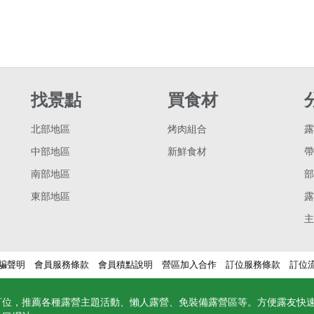
找景點
買食材
北部地區
烤肉組合
露
中部地區
新鮮食材
帶
南部地區
部
東部地區
露
主
騙聲明
會員服務條款
會員積點說明
營區加入合作
訂位服務條款
訂位
訂位，推薦各種露營主題活動、懶人露營、免裝備露營區等。方便露友快