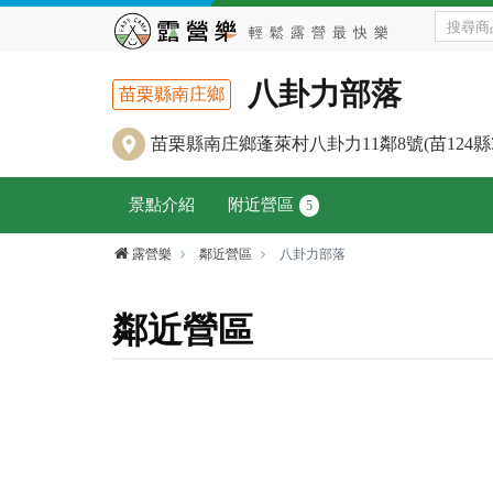
八卦力部落
苗栗縣南庄鄉
苗栗縣南庄鄉蓬萊村八卦力11鄰8號(苗124縣38
景點介紹
附近營區
5
露營樂
鄰近營區
八卦力部落
鄰近營區