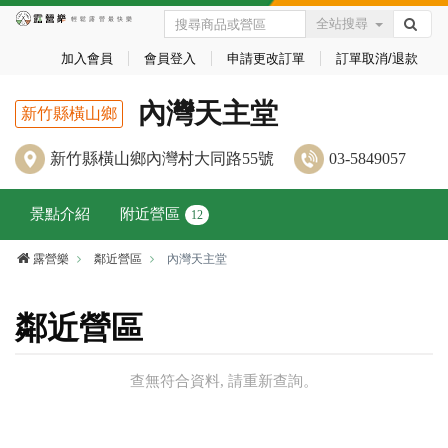
全站搜尋
加入會員
會員登入
申請更改訂單
訂單取消/退款
內灣天主堂
新竹縣橫山鄉
新竹縣橫山鄉內灣村大同路55號
03-5849057
景點介紹
附近營區
12
露營樂
鄰近營區
內灣天主堂
鄰近營區
查無符合資料, 請重新查詢。