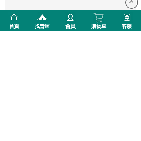
首頁
找營區
會員
購物車
客服
35則評價
南投縣魚池鄉
南投魚池 1-2號營地
開放式柔軟大草坪
(中高海拔)801-1000m
免裝備懶人露營
親子共遊
賞螢季
2026-08-08(六)
2026-08-15(六)
2026-08-22(六)