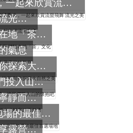
別錯過每年賞螢季節，一起來欣賞流螢飛舞 流光之美
賞流螢飛舞 一起欣賞流光之美
鄰近青峯製茶所 體驗在地「茶」文化
然的氣息
山林裡的小小訪客 與你探索大自然之美
離城市的喧囂，讓我們投入山的懷抱吧
夜晚的星空 燈光迷離寧靜而舒適
草皮區 5M*8M 少帳包場的最佳首選場地
藍天白雲綠地相映 共享露營時光