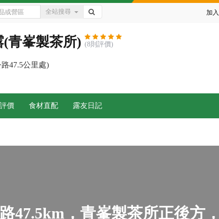
全站搜尋
加入
(青峯製茶所)
(8則評價)
47.5公里處)
評價
食材直配
露友日記
路47.5km，青峯製茶所正後方，