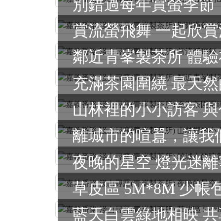
充滿茶園圍繞 最天