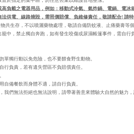
。放置於指定的集中區，勿任意丟棄以維護營地整潔。
量或高負載之電器用品，例如：移動式冷氣、氣炸鍋、電鍋、電冰
法供電、線路燒毀，需照價賠償、負維修責任，敬請配合! 請特
.動植物共生存，不以噴灑藥物處理，敬請自備防蚊液、止痛藥膏等
外出籠中，禁止獨自奔跑，如有發生咬傷或尿濕帳篷事件，需自行
夜晚勿單獨行動以免危險，也不要餵食野生動物。
務應自行負責，若有遺失營區不負賠償責任。
。
食用自備餐飲而身體不適，請自行負責。
訪客，我們無法拒絕也無法說明，請帶著善意來體驗大自然的魅力