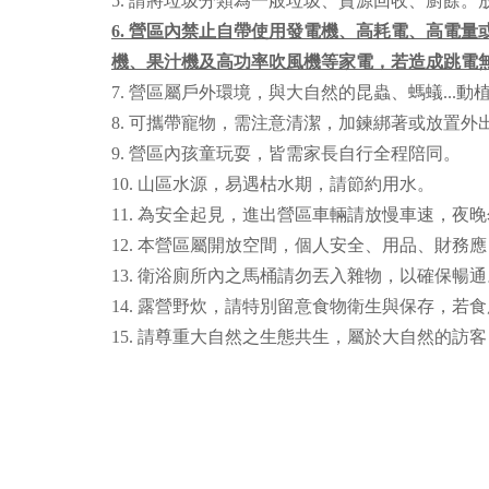
5. 請將垃圾分類為一般垃圾、資源回收、廚餘
6. 營區內禁止自帶使用發電機、高耗電、高電
機、果汁機及高功率吹風機等家電，若造成跳電無
7. 營區屬戶外環境，與大自然的昆蟲、螞蟻..
8. 可攜帶寵物，需注意清潔，加鍊綁著或放置
9. 營區內孩童玩耍，皆需家長自行全程陪同。
10. 山區水源，易遇枯水期，請節約用水。
11. 為安全起見，進出營區車輛請放慢車速，
12. 本營區屬開放空間，個人安全、用品、財
13. 衛浴廁所內之馬桶請勿丟入雜物，以確保暢通
14. 露營野炊，請特別留意食物衛生與保存，若
15. 請尊重大自然之生態共生，屬於大自然的