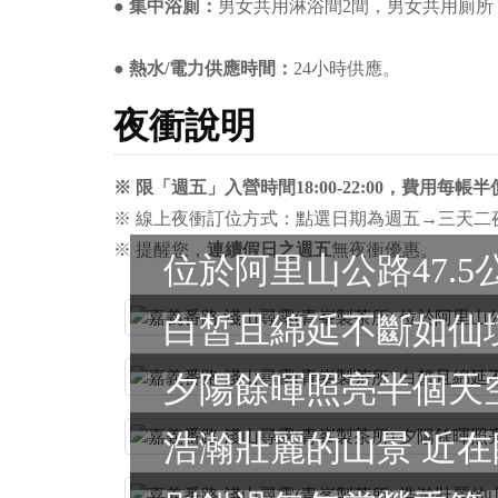
● 集中浴廁：
男女共用淋浴間2間，男女共用廁所２
● 熱水/電力供應時間：
24小時供應。
夜衝說明
※ 限「週五」入營時間18:00-22:00，費用每帳
※ 線上夜衝訂位方式：點選日期為週五→三天二
※ 提醒您，
連續假日之週五
無夜衝優惠。
浩瀚壯麗的山景 近在