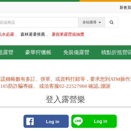
新會員
全站搜尋
玩水必露
、
森林避暑推薦
、
暑假來露營就抽獎
題露營
豪華狩獵帳
免裝備露營
積點折抵營
謊稱帳數有多訂、併單、或資料打錯等，要求您到ATM操
防詐騙專線。 或洽客服02-22527966 確認, 謝謝
登入露營樂