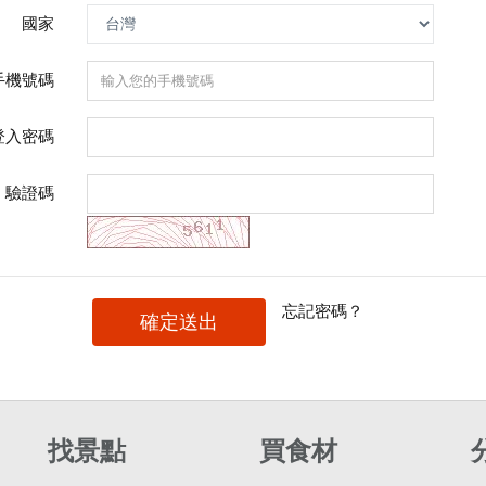
國家
手機號碼
登入密碼
驗證碼
忘記密碼？
確定送出
找景點
買食材