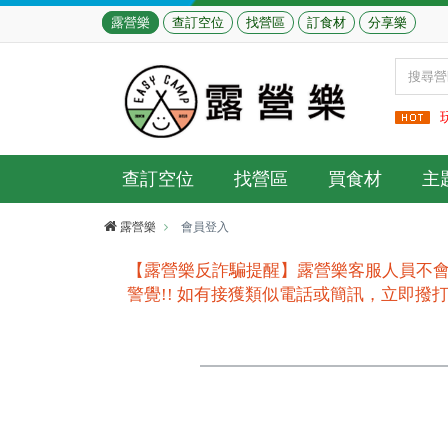
露營樂
查訂空位
找營區
訂食材
分享樂
查訂空位
找營區
買食材
主
露營樂
會員登入
【露營樂反詐騙提醒】露營樂客服人員不會
警覺!! 如有接獲類似電話或簡訊，立即撥打165