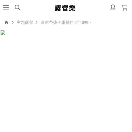
露營樂
主題露營
週末帶孩子露營住<狩獵帳>