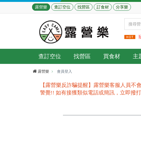
露營樂
查訂空位
找營區
訂食材
分享樂
查訂空位
找營區
買食材
主
露營樂
會員登入
【露營樂反詐騙提醒】露營樂客服人員不會
警覺!! 如有接獲類似電話或簡訊，立即撥打165