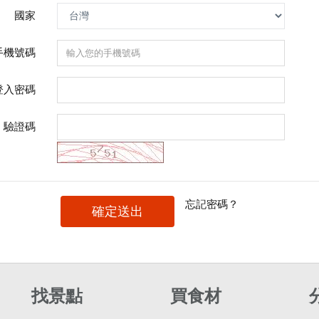
國家
手機號碼
登入密碼
驗證碼
忘記密碼？
確定送出
找景點
買食材