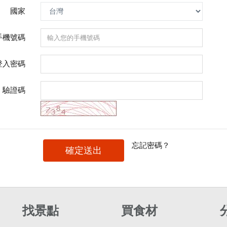
國家
手機號碼
登入密碼
驗證碼
忘記密碼？
確定送出
找景點
買食材