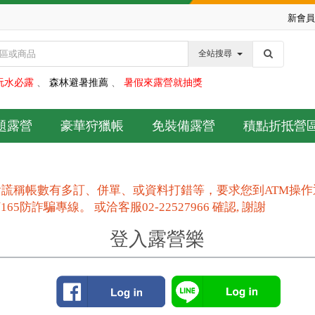
新會員
全站搜尋
玩水必露
、
森林避暑推薦
、
暑假來露營就抽獎
題露營
豪華狩獵帳
免裝備露營
積點折抵營
謊稱帳數有多訂、併單、或資料打錯等，要求您到ATM操
防詐騙專線。 或洽客服02-22527966 確認, 謝謝
登入露營樂