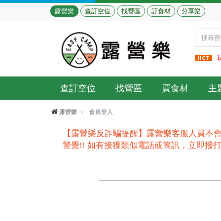
露營樂
查訂空位
找營區
訂食材
分享樂
查訂空位
找營區
買食材
主
露營樂
會員登入
【露營樂反詐騙提醒】露營樂客服人員不會
警覺!! 如有接獲類似電話或簡訊，立即撥打165