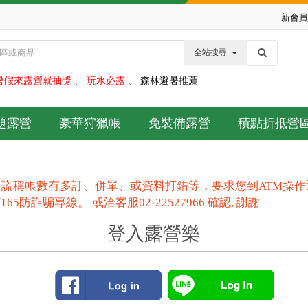
新會員
全站搜尋
暑假來露營就抽獎
、
玩水必露
、
森林避暑推薦
題露營
豪華狩獵帳
免裝備露營
積點折抵營
謊稱帳數有多訂、併單、或資料打錯等，要求您到ATM操
防詐騙專線。 或洽客服02-22527966 確認, 謝謝
登入露營樂