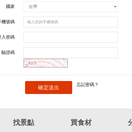
國家
手機號碼
登入密碼
驗證碼
忘記密碼？
確定送出
找景點
買食材