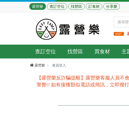
露營樂
查訂空位
找營區
訂食材
分享樂
查訂空位
找營區
買食材
主
露營樂
會員登入
【露營樂反詐騙提醒】露營樂客服人員不會
警覺!! 如有接獲類似電話或簡訊，立即撥打165