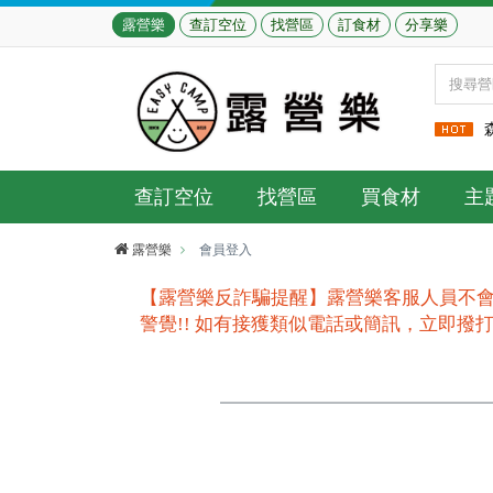
露營樂
查訂空位
找營區
訂食材
分享樂
查訂空位
找營區
買食材
主
露營樂
會員登入
【露營樂反詐騙提醒】露營樂客服人員不會
警覺!! 如有接獲類似電話或簡訊，立即撥打165