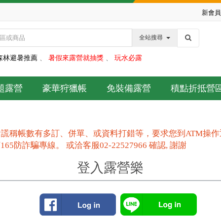
新會員
全站搜尋
森林避暑推薦
、
暑假來露營就抽獎
、
玩水必露
題露營
豪華狩獵帳
免裝備露營
積點折抵營
謊稱帳數有多訂、併單、或資料打錯等，要求您到ATM操
防詐騙專線。 或洽客服02-22527966 確認, 謝謝
登入露營樂