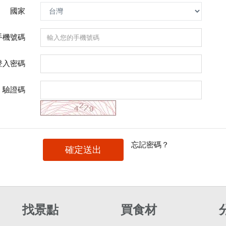
國家
手機號碼
登入密碼
驗證碼
忘記密碼？
確定送出
找景點
買食材