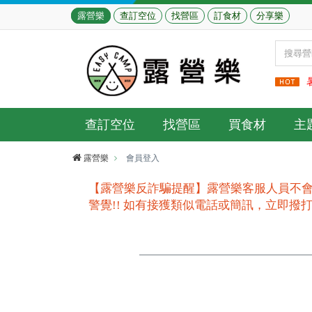
露營樂
查訂空位
找營區
訂食材
分享樂
查訂空位
找營區
買食材
主
露營樂
會員登入
【露營樂反詐騙提醒】露營樂客服人員不會
警覺!! 如有接獲類似電話或簡訊，立即撥打165