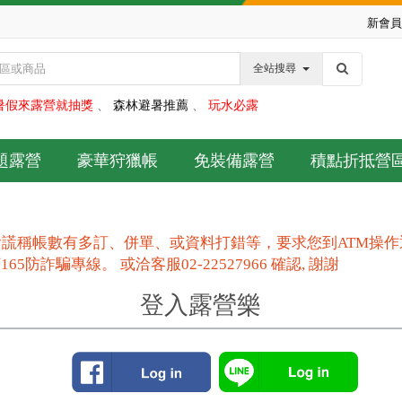
新會員
全站搜尋
暑假來露營就抽獎
、
森林避暑推薦
、
玩水必露
題露營
豪華狩獵帳
免裝備露營
積點折抵營
謊稱帳數有多訂、併單、或資料打錯等，要求您到ATM操
防詐騙專線。 或洽客服02-22527966 確認, 謝謝
登入露營樂