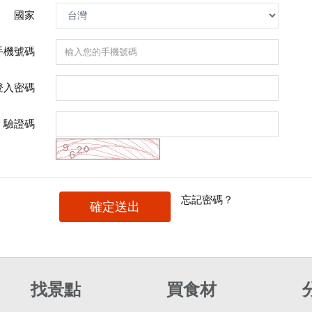
國家
手機號碼
登入密碼
驗證碼
忘記密碼？
確定送出
找景點
買食材