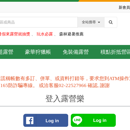
新會員
全站搜尋
暑假來露營就抽獎
、
玩水必露
、
森林避暑推薦
題露營
豪華狩獵帳
免裝備露營
積點折抵營
謊稱帳數有多訂、併單、或資料打錯等，要求您到ATM操
防詐騙專線。 或洽客服02-22527966 確認, 謝謝
登入露營樂