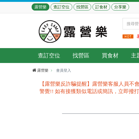
露營樂
查訂空位
找營區
訂食材
分享樂
查訂空位
找營區
買食材
主
露營樂
會員登入
【露營樂反詐騙提醒】露營樂客服人員不會
警覺!! 如有接獲類似電話或簡訊，立即撥打165