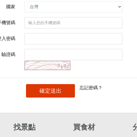
國家
手機號碼
登入密碼
驗證碼
忘記密碼？
確定送出
找景點
買食材