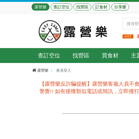
露營樂
查訂空位
找營區
訂食材
分享樂
查訂空位
找營區
買食材
主
露營樂
會員登入
【露營樂反詐騙提醒】露營樂客服人員不會
警覺!! 如有接獲類似電話或簡訊，立即撥打165