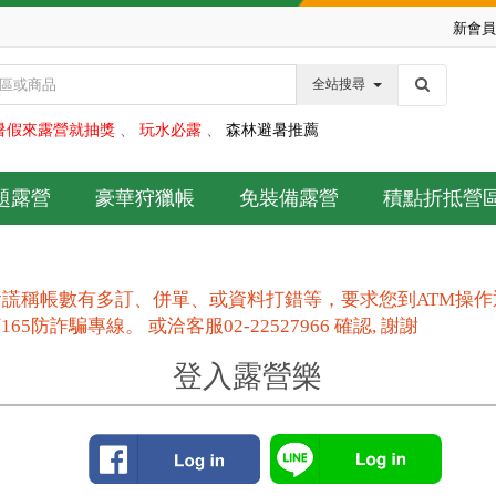
新會員
全站搜尋
暑假來露營就抽獎
、
玩水必露
、
森林避暑推薦
題露營
豪華狩獵帳
免裝備露營
積點折抵營
謊稱帳數有多訂、併單、或資料打錯等，要求您到ATM操
防詐騙專線。 或洽客服02-22527966 確認, 謝謝
登入露營樂