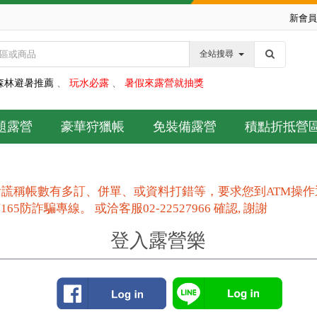
新會員
全站搜尋
森林避暑推薦
、
玩水必露
、
暑假來露營就抽獎
題露營
豪華狩獵帳
免裝備露營
積點折抵營
謊稱帳數有多訂、併單、或資料打錯等，要求您到ATM操
防詐騙專線。 或洽客服02-22527966 確認, 謝謝
登入露營樂