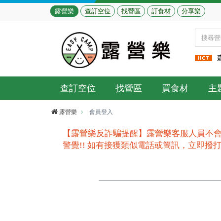
露營樂
查訂空位
找營區
訂食材
分享樂
查訂空位
找營區
買食材
主
露營樂
會員登入
【露營樂反詐騙提醒】露營樂客服人員不會
警覺!! 如有接獲類似電話或簡訊，立即撥打165