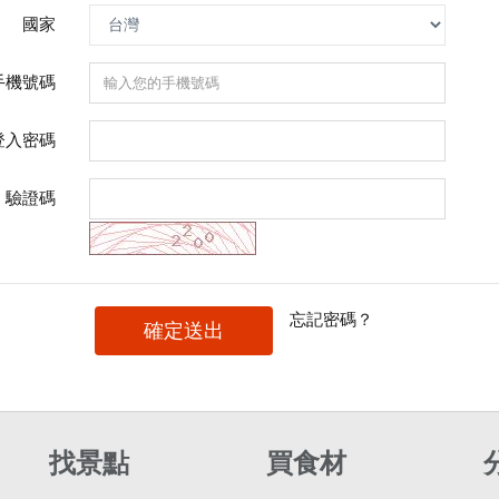
國家
手機號碼
登入密碼
驗證碼
忘記密碼？
確定送出
找景點
買食材