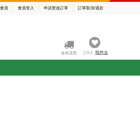
會員
會員登入
申請更改訂單
訂單取消/退款
229
人
我
想去
食材直配