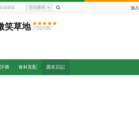
全站搜尋
加入
 微笑草地
(7則評價)
評價
食材直配
露友日記