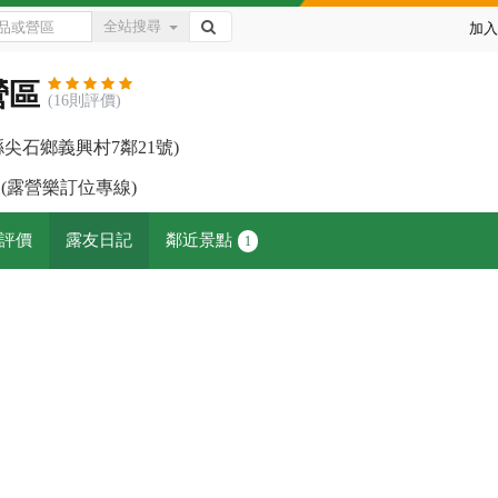
全站搜尋
加入
營區
(16則評價)
竹縣尖石鄉義興村7鄰21號)
966 (露營樂訂位專線)
評價
露友日記
鄰近景點
1