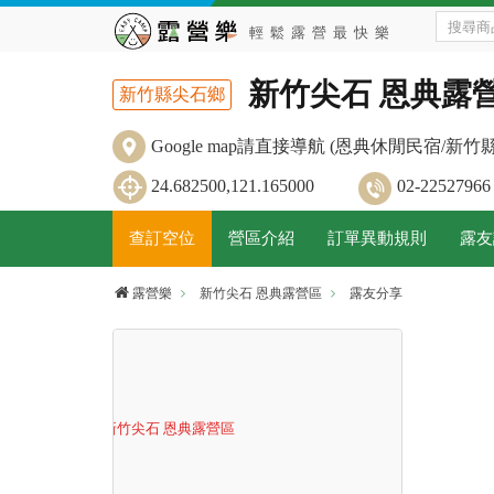
新竹尖石 恩典露
新竹縣尖石鄉
Google map請直接導航 (恩典休閒民宿/新
24.682500,121.165000
02-22527
查訂空位
營區介紹
訂單異動規則
露友
露營樂
新竹尖石 恩典露營區
露友分享