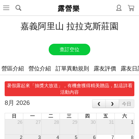
露營樂
嘉義阿里山 拉拉克斯莊園
查訂空位
營區介紹
營位介紹
訂單異動規則
露友評價
露友日
暑假露起來「抽獎大放送」，有機會獲得精美贈品，點這詳看
活動內容
‹
›
8月 2026
今日
日
一
二
三
四
五
六
26
27
28
29
30
31
1
2
3
4
5
6
7
8