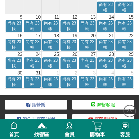
尚有 23
尚有 23
帳
帳
9
10
11
12
13
14
15
尚有 23
尚有 23
尚有 23
尚有 23
尚有 23
尚有 23
尚有 23
帳
帳
帳
帳
帳
帳
帳
16
17
18
19
20
21
22
尚有 23
尚有 23
尚有 23
尚有 23
尚有 23
尚有 23
尚有 23
帳
帳
帳
帳
帳
帳
帳
23
24
25
26
27
28
29
尚有 23
尚有 23
尚有 23
尚有 23
尚有 23
尚有 23
尚有 23
帳
帳
帳
帳
帳
帳
帳
30
31
1
2
3
4
5
尚有 23
尚有 23
尚有 23
尚有 23
尚有 23
尚有 23
尚有 23
帳
帳
帳
帳
帳
帳
帳
露營樂
聯繫客服
帶你去露營社團
露營樂頻道
首頁
找營區
會員
購物車
客服
服務條款
隱私說明
加入合作
營區稅籍登記