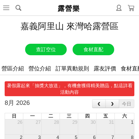
露營樂
嘉義阿里山 來灣哈露營區
查訂空位
食材直配
營區介紹
營位介紹
訂單異動規則
露友評價
食材直
暑假露起來「抽獎大放送」，有機會獲得精美贈品，點這詳看
活動內容
‹
›
8月 2026
今日
日
一
二
三
四
五
六
26
27
28
29
30
31
1
2
3
4
5
6
7
8