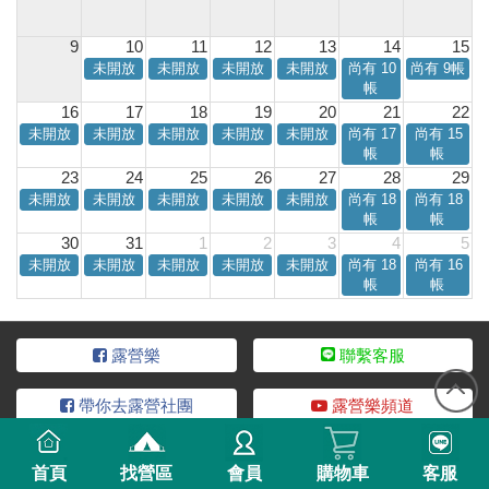
9
10
11
12
13
14
15
未開放
未開放
未開放
未開放
尚有 10
尚有 9帳
帳
16
17
18
19
20
21
22
未開放
未開放
未開放
未開放
未開放
尚有 17
尚有 15
帳
帳
23
24
25
26
27
28
29
未開放
未開放
未開放
未開放
未開放
尚有 18
尚有 18
帳
帳
30
31
1
2
3
4
5
未開放
未開放
未開放
未開放
未開放
尚有 18
尚有 16
帳
帳
露營樂
聯繫客服
帶你去露營社團
露營樂頻道
服務條款
隱私說明
加入合作
營區稅籍登記
首頁
找營區
會員
購物車
客服