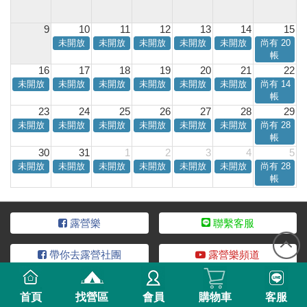
9
10
11
12
13
14
15
未開放
未開放
未開放
未開放
未開放
尚有 20
帳
16
17
18
19
20
21
22
未開放
未開放
未開放
未開放
未開放
未開放
尚有 14
帳
23
24
25
26
27
28
29
未開放
未開放
未開放
未開放
未開放
未開放
尚有 28
帳
30
31
1
2
3
4
5
未開放
未開放
未開放
未開放
未開放
未開放
尚有 28
帳
露營樂
聯繫客服
帶你去露營社團
露營樂頻道
服務條款
隱私說明
加入合作
營區稅籍登記
首頁
找營區
會員
購物車
客服