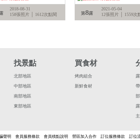
2018-08-31
2021-05-04
8
露
第
露
158張照片 │ 1612次點閱
12張照片 │ 1559
找景點
買食材
北部地區
烤肉組合
露
中部地區
新鮮食材
帶
南部地區
部
東部地區
露
主
騙聲明
會員服務條款
會員積點說明
營區加入合作
訂位服務條款
訂位