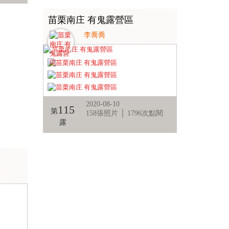
苗栗南庄 有鬼露營區
李喬喬
2020-08-10
115
第
158張照片 │ 1796次點閱
露