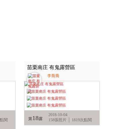
苗栗南庄 有鬼露營區
李喬喬
2018-10-04
18
第
露
次點閱
158張照片 │ 1819次點閱