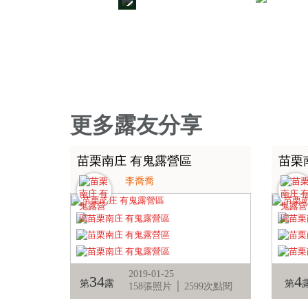
2
4
更多露友分享
苗栗南庄 有鬼露營區
苗栗
李喬喬
2019-01-25
34
4
第
露
第
158張照片 │ 2599次點閱