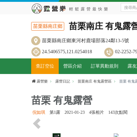
苗栗南庄 有鬼露
苗栗縣南庄鄉
苗栗縣南庄鄉東河村鹿場部落24鄰13-5號
24.5406575,121.0254018
02-2252
查訂空位
營區介紹
訂單異動規則
露友
露營樂
露營日記
苗栗南庄 有鬼露營區
苗栗 有鬼
苗栗 有鬼露營
倪如琪
第1露
2021-01-23
4張相片
143次點閱