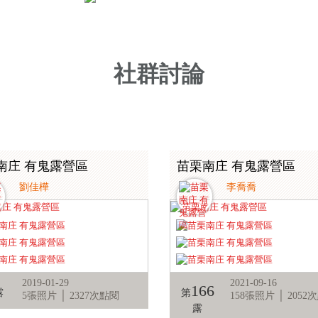
社群討論
南庄 有鬼露營區
苗栗南庄 有鬼露營區
劉佳樺
李喬喬
2019-01-29
2021-09-16
166
露
第
5張照片 │ 2327次點閱
158張照片 │ 2052
露