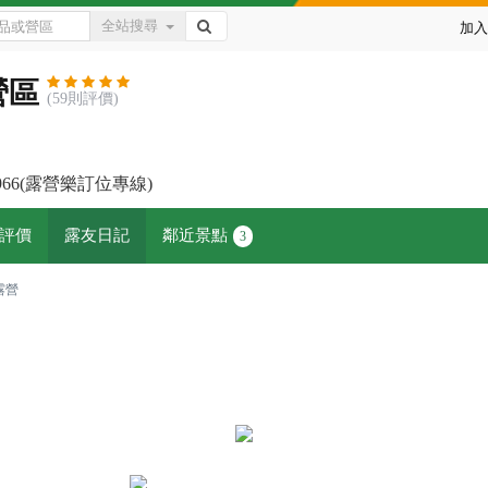
全站搜尋
加入
營區
(59則評價)
-7966(露營樂訂位專線)
評價
露友日記
鄰近景點
3
露營