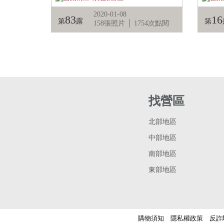
2020-01-08
83
16
第
露
第
158張照片 │ 1754次點閱
找營區
北部地區
中部地區
南部地區
東部地區
購物須知
隱私權政策
反詐