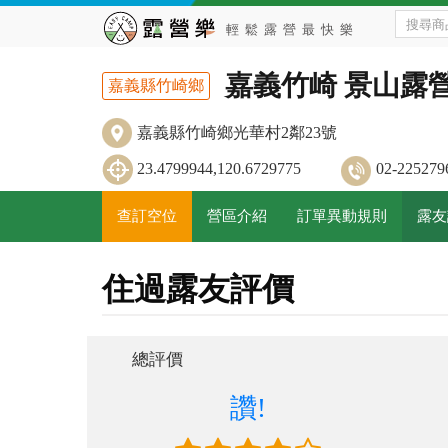
嘉義竹崎 景山露
嘉義縣竹崎鄉
嘉義縣竹崎鄉光華村2鄰23號
23.4799944,120.6729775
02-2252
查訂空位
營區介紹
訂單異動規則
露友
住過露友評價
總評價
讚!