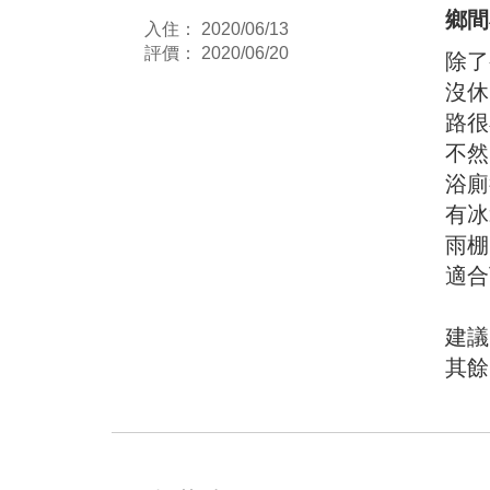
鄉間
入住： 2020/06/13
評價： 2020/06/20
除了
沒休
路很
不然
浴廁
有冰
雨棚
適合
建議
其餘