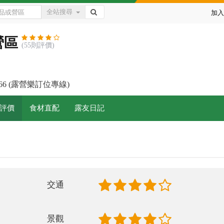
全站搜尋
加入
營區
(55則評價)
7966 (露營樂訂位專線)
評價
食材直配
露友日記
交通
景觀