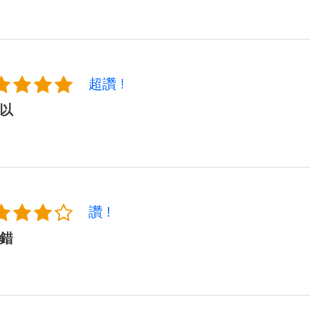
超讚 !
以
讚 !
錯