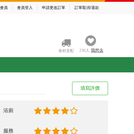
會員
會員登入
申請更改訂單
訂單取消/退款
236
人
我
想去
食材直配
填寫評價
浴廁
服務