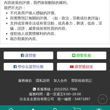
內容政策的評價，我們保留刪除的權利。
我們不允許：
不代表用戶個人體驗的評價。
與實際預訂無關的評價。（如：政治，宗教或社會評論）
支持或宣傳非法或有害活動，或具暴力，褻瀆，低俗，淫
穢，誹謗，威脅或歧視性質的內容。
侵犯他人或實體權利的內容。
敲詐勒索的內容。
露營樂
聯繫客服
帶你去露營社團
露營樂頻道
服務條款
隱私說明
加入合作
營區稅籍登記
客服專線：
(02)2252-7966
服務時間：週一至週五9:00~18:00
出去走走股份有限公司 統一編號：54871897