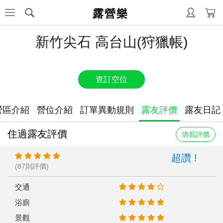
露營樂
新竹尖石 高台山(狩獵帳)
查訂空位
營區介紹
營位介紹
訂單異動規則
露友評價
露友日記
住過露友評價
填寫評價
超讚 !
(87則評價)
交通
浴廁
景觀