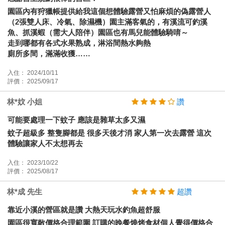
園區內有狩獵帳提供給我這個想體驗露營又怕麻煩的偽露營人
（2張雙人床、冷氣、除濕機）園主滿客氣的，有溪流可釣溪
魚、抓溪蝦（需大人陪伴）園區也有馬兒能體驗騎唷～
走到哪都有各式水果熟成，淋浴間熱水夠熱
廁所多間，滿滿收獲……
入住： 2024/10/11
評價： 2025/09/17
林*妏 小姐
讚
可能要處理一下蚊子 應該是雜草太多又濕
蚊子超級多 整隻腳都是 很多天後才消 家人第一次去露營 這次
體驗讓家人不太想再去
入住： 2023/10/22
評價： 2025/08/17
林*成 先生
超讚
靠近小溪的營區就是讚 大熱天玩水釣魚超舒服
園區很寬敞價格合理範圍 訂購的晚餐燒烤食材個人覺得價格合