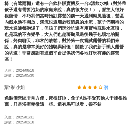
椅（有遮雨棚）還有一台飲料販賣機及一台3溫飲水機（對於帶
孩子還有需要泡奶的家庭來說，真的很方便！），營主人很好
很熱情，不巧我們當時預訂露營的前一天遇到颱風過後，營區
內戲水池不開放，溪流也還屬於較湍急的水流，孩子們期待的
玩水通通都泡湯了，但孩子們玩沙坑還有用寶特瓶裝水互噴，
也是玩的不亦樂乎，大人們也趁著颱風過後幾乎包場地的關
係，烤肉聊天，非常的放鬆，對於第一次嘗試露營的我們來
說，真的是非常美好的體驗與回憶！開啟了我們新手懶人露營
的坑道！非常感謝有這個平台提供我們各地好玩有趣的露營
區！
入住： 2024/08/18
評價： 2025/05/30
葉*岑 小姐
讚
免裝備營區非常方便，床很好睡，兔子A區不受其他人干擾很推
薦，只是浴室稍微遠一些。還有馬可以看，很不錯
入住： 2025/01/31
評價： 2025/02/18