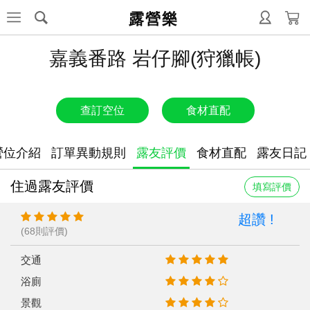
露營樂
嘉義番路 岩仔腳(狩獵帳)
查訂空位
食材直配
營位介紹
訂單異動規則
露友評價
食材直配
露友日記
住過露友評價
填寫評價
超讚 !
(68則評價)
交通
浴廁
景觀