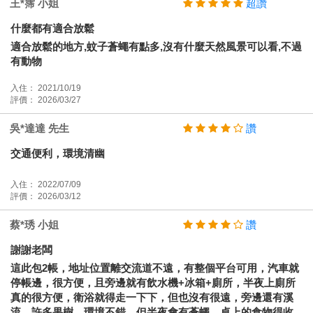
王*霈 小姐
超讚
什麼都有適合放鬆
適合放鬆的地方,蚊子蒼蠅有點多,沒有什麼天然風景可以看,不過
有動物
入住： 2021/10/19
評價： 2026/03/27
吳*達達 先生
讚
交通便利，環境清幽
入住： 2022/07/09
評價： 2026/03/12
蔡*琇 小姐
讚
謝謝老闆
這此包2帳，地址位置離交流道不遠，有整個平台可用，汽車就
停帳邊，很方便，且旁邊就有飲水機+冰箱+廁所，半夜上廁所
真的很方便，衛浴就得走一下下，但也沒有很遠，旁邊還有溪
流，許多果樹，環境不錯，但半夜會有蒼蠅，桌上的食物得收