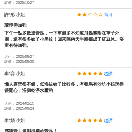
評價： 2025/10/27
許*彤 小姐
尚可
環境需加強
下午一點多抵達營區，一下車超多不知道飛蟲攀附在車子外
圍，還有很多蚊子小黑蚊！回來隔兩天手腳都成了紅豆冰。浴
室有待加強。
入住： 2025/09/27
評價： 2025/09/30
李*容 小姐
超讚
懶人露營很不錯，低海拔蚊子比較多，有養馬有沙坑小孩玩得
很開心，浴廁乾淨水壓夠
入住： 2024/02/15
評價： 2025/09/24
李*娟 小姐
超讚
感謝營主規劃很棒的營區！