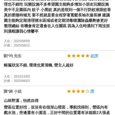
理也不錯吃 玩樂設施不多希望園主能夠多增加小朋友玩樂設施
美中不足園區內 蚊子 小黑蚊 真的是咬到一個不行防蚊液跟蚊香
真的要隨時補充 要不然就是要全程穿著寬鬆長袖衣服長褲 建議
園主能夠定期清理積水區域或者定期消毒噴灑除蟲藥劑會更好
整理總結 有機會肯定還會在入住園區 因為入住時遇到下雨沒抓
到溪蝦讓我心情鬱卒
入住： 2025/08/09
評價： 2025/08/12
劉*均 先生
超讚
帳篷狀況不錯, 環境也算清幽, 營主人超好
入住： 2022/12/03
評價： 2025/06/23
陳*綺 小姐
讚
山林野溪，怡然自得
營區位置好找，並沒有在很深山裡面，導航找得到，營區內有
戲水池，旁邊還有小溪流，正好中間的位置還有冰箱跟2大張桌