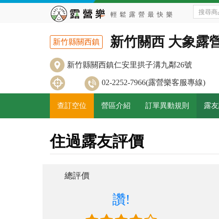
新竹關西 大象露
新竹縣關西鎮
新竹縣關西鎮仁安里拱子溝九鄰26號
02-2252-7966(露營樂客服專線)
查訂空位
營區介紹
訂單異動規則
露友
住過露友評價
總評價
讚!