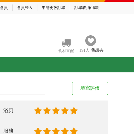
會員
會員登入
申請更改訂單
訂單取消/退款
191
人
我
想去
食材直配
填寫評價
浴廁
服務