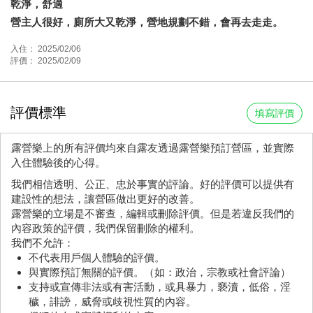
乾淨，舒適
營主人很好，廁所大又乾淨，營地規劃不錯，會再去走走。
入住： 2025/02/06
評價： 2025/02/09
評價標準
填寫評價
露營樂上的所有評價均來自露友透過露營樂預訂營區，並實際
入住體驗後的心得。
我們相信透明、公正、忠於事實的評論。好的評價可以提供有
建設性的想法，讓營區做出更好的改善。
露營樂的立場是不審查，編輯或刪除評價。但是若違反我們的
內容政策的評價，我們保留刪除的權利。
我們不允許：
不代表用戶個人體驗的評價。
與實際預訂無關的評價。（如：政治，宗教或社會評論）
支持或宣傳非法或有害活動，或具暴力，褻瀆，低俗，淫
穢，誹謗，威脅或歧視性質的內容。