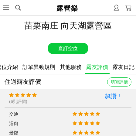
露營樂
苗栗南庄 向天湖露營區
查訂空位
營位介紹
訂單異動規則
其他服務
露友評價
露友日記
住過露友評價
填寫評價
超讚 !
(6則評價)
交通
浴廁
景觀