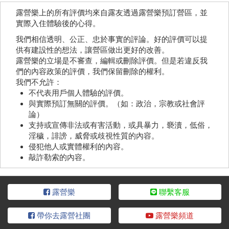
露營樂上的所有評價均來自露友透過露營樂預訂營區，並
實際入住體驗後的心得。
我們相信透明、公正、忠於事實的評論。好的評價可以提
供有建設性的想法，讓營區做出更好的改善。
露營樂的立場是不審查，編輯或刪除評價。但是若違反我
們的內容政策的評價，我們保留刪除的權利。
我們不允許：
不代表用戶個人體驗的評價。
與實際預訂無關的評價。（如：政治，宗教或社會評
論）
支持或宣傳非法或有害活動，或具暴力，褻瀆，低俗，
淫穢，誹謗，威脅或歧視性質的內容。
侵犯他人或實體權利的內容。
敲詐勒索的內容。
露營樂
聯繫客服
帶你去露營社團
露營樂頻道