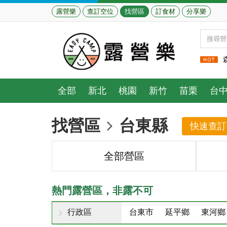
露營樂
查訂空位
找營區
訂食材
分享樂
全部
新北
桃園
新竹
苗栗
台
找營區
台東縣
快速查訂
全部營區
熱門露營區，非露不可
行政區
台東市
延平鄉
東河鄉