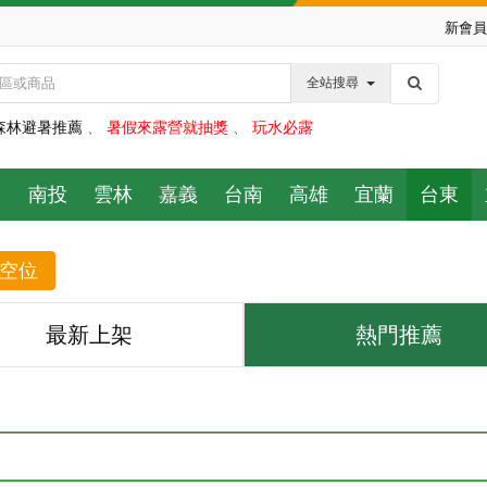
新會員
全站搜尋
森林避暑推薦
、
暑假來露營就抽獎
、
玩水必露
中
南投
雲林
嘉義
台南
高雄
宜蘭
台東
空位
最新上架
熱門推薦