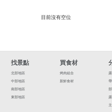
目前沒有空位
找景點
買食材
北部地區
烤肉組合
露
中部地區
新鮮食材
帶
南部地區
部
東部地區
露
主