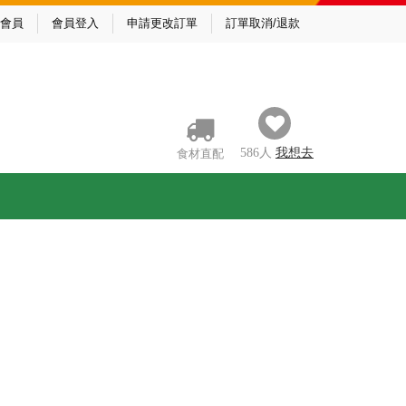
會員
會員登入
申請更改訂單
訂單取消/退款
586
人
我
想去
食材直配