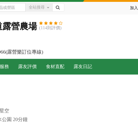
全站搜尋
加入
道露營農場
(114則評價)
-7966(露營樂訂位專線)
服務
露友評價
食材直配
露友日記
星空
公園 20分鐘