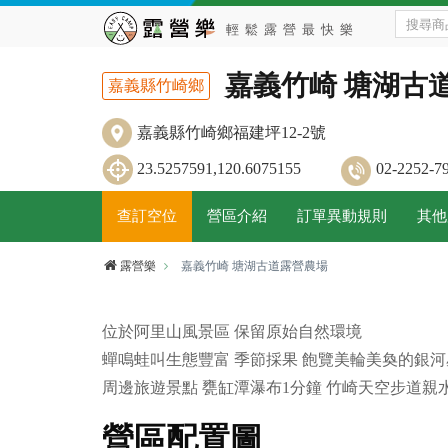
嘉義竹崎 塘湖古
嘉義縣竹崎鄉
嘉義縣竹崎鄉福建坪12-2號
23.5257591,120.6075155
02-2252
查訂空位
營區介紹
訂單異動規則
其他
露營樂
嘉義竹崎 塘湖古道露營農場
位於阿里山風景區 保留原始自然環境
蟬鳴蛙叫生態豐富 季節採果 飽覽美輪美奐的銀河
周邊旅遊景點 甕缸潭瀑布1分鐘 竹崎天空步道親水
營區配置圖