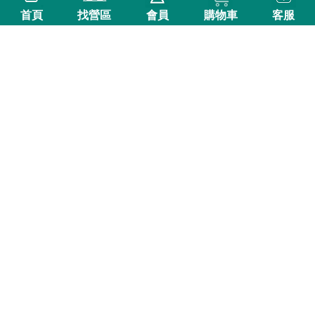
首頁
找營區
會員
購物車
客服
查訂空位
原木窩D