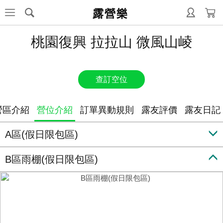
露營樂
桃園復興 拉拉山 微風山崚
查訂空位
營區介紹
營位介紹
訂單異動規則
露友評價
露友日記
A區(假日限包區)
B區雨棚(假日限包區)