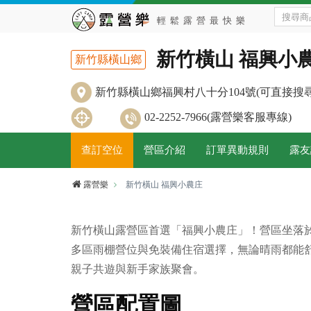
新竹橫山 福興小
新竹縣橫山鄉
新竹縣橫山鄉福興村八十分104號(可直接搜
02-2252-7966(露營樂客服專線)
查訂空位
營區介紹
訂單異動規則
露友
露營樂
新竹橫山 福興小農庄
新竹橫山露營區首選「福興小農庄」！營區坐落於
多區雨棚營位與免裝備住宿選擇，無論晴雨都能
親子共遊與新手家族聚會。
營區配置圖