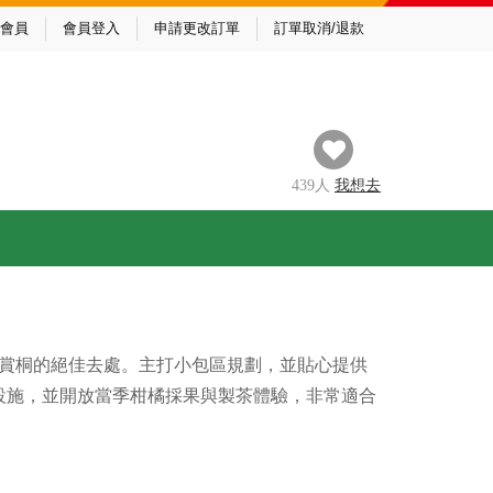
會員
會員登入
申請更改訂單
訂單取消/退款
439
人
我
想去
月賞桐的絕佳去處。主打小包區規劃，並貼心提供
設施，並開放當季柑橘採果與製茶體驗，非常適合