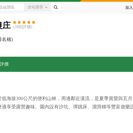
全站搜尋
加入
農庄
(28則評價)
尋名稱)
評價
低海拔300公尺的便利山林，周邊鄰近溪流，是夏季賞螢與五
舒適享受露營趣味。園內設有沙坑、彈跳床、溜滑梯等豐富遊樂