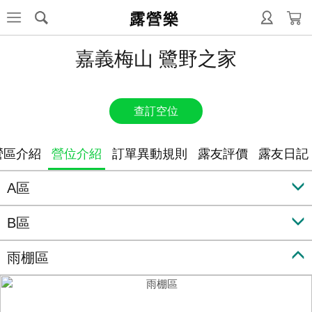
露營樂
嘉義梅山 鷺野之家
查訂空位
營區介紹
營位介紹
訂單異動規則
露友評價
露友日記
A區
B區
雨棚區