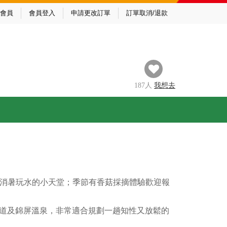
會員
會員登入
申請更改訂單
訂單取消/退款
187
人
我
想去
子消暑玩水的小天堂；季節有香菇採摘體驗歡迎報
步道及錦屏溫泉，非常適合規劃一趟知性又放鬆的