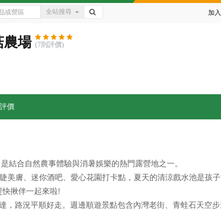
全站搜尋
加入
菇農場
(7則評價)
評價
公尺，是結合自然農事體驗與消暑娛樂的熱門露營地之一。
美睫美膚、迷你酒吧、愛心花園打卡點，夏天的清涼戲水池是孩
趕快揪伴一起來啦!
線抵達，路況平順好走。週邊順遊景點包含內灣老街、青蛙石天空