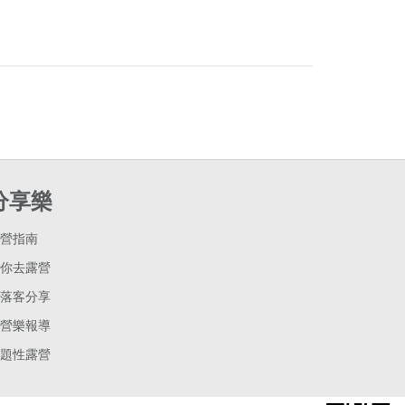
分享樂
營指南
你去露營
落客分享
營樂報導
題性露營