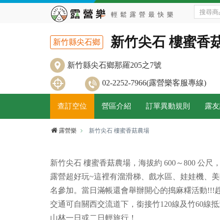
新竹尖石 樓蜜香
新竹縣尖石鄉
新竹縣尖石鄉那羅205之7號
02-2252-7966(露營樂客服專線)
查訂空位
營區介紹
訂單異動規則
露友
露營樂
新竹尖石 樓蜜香菇農場
新竹尖石 樓蜜香菇農場，海拔約 600～800 
露營超好玩~這裡有溜滑梯、戲水區、娃娃機、
名參加。當日滿帳還會舉辦開心的搗麻糬活動!!!
交通可自關西交流道下，銜接竹120線及竹60
山林一日或二日輕旅行！