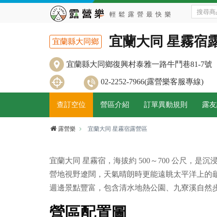
宜蘭大同 星霧宿
宜蘭縣大同鄉
宜蘭縣大同鄉復興村泰雅一路牛鬥巷81-7號
02-2252-7966(露營樂客服專線)
查訂空位
營區介紹
訂單異動規則
露友
露營樂
宜蘭大同 星霧宿露營區
宜蘭大同 星霧宿，海拔約 500～700 公尺
營地視野遼闊，天氣晴朗時更能遠眺太平洋上的
週邊景點豐富，包含清水地熱公園、九寮溪自然
營區配置圖