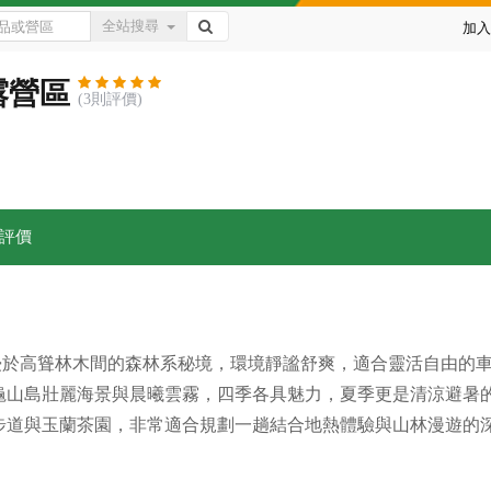
全站搜尋
加入
露營區
(3則評價)
評價
，是沉浸於高聳林木間的森林系秘境，環境靜謐舒爽，適合靈活自由
龜山島壯麗海景與晨曦雲霧，四季各具魅力，夏季更是清涼避暑
步道與玉蘭茶園，非常適合規劃一趟結合地熱體驗與山林漫遊的