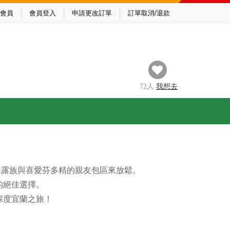
會員
會員登入
申請更改訂單
訂單取消/退款
72
人
我
想去
的車露族與喜愛芬多精的親友包區來放鬆。
的絕佳選擇。
深度宜蘭之旅！